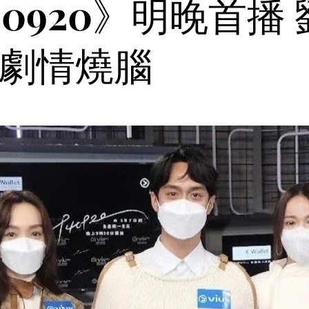
40920》明晚首播
劇情燒腦