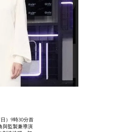
日）9時30分首
角與監製兼導演