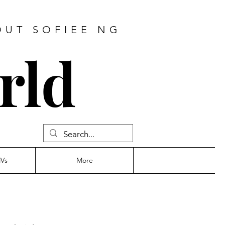
OUT SOFIEE NG
rld
MVs
More