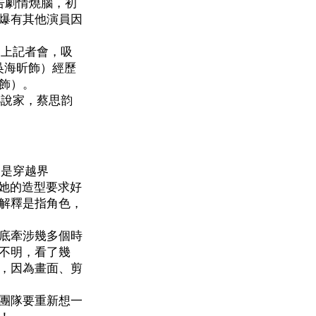
告劇情燒腦，初
爆有其他演員因
網上記者會，吸
吳海昕飾）經歷
飾）。
小說家，蔡思韵
，是穿越界
對她的造型要求好
解釋是指角色，
底牽涉幾多個時
不明，看了幾
，因為畫面、剪
團隊要重新想一