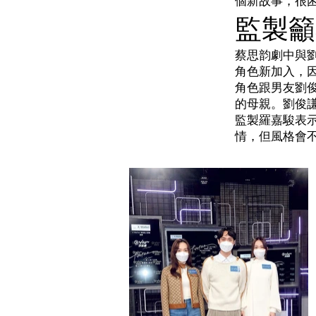
個新故事，很
監製籲
蔡思韵劇中與
角色新加入，
角色跟男友劉
的母親。劉俊
監製羅嘉駿表示
情，但風格會