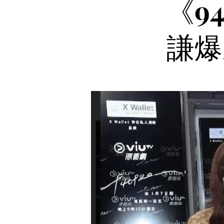
《9
謙爆