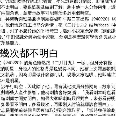
iuTV錄影廠舉行網上記者會，率先透露部分情節。劉俊謙預
都不太明白，要跟監製及編劇了解。劇中他一人分飾兩角，還
有兩個角色，並暗示故事可能牽涉多於兩個時空。
、吳海昕與監製兼導演羅嘉駿昨午戴口罩出席《940920》
。他們現身前主持簡介劇情，稱《二月廿九》結局Yeesa（
外後，到了不屬於她的平行時空，遇到小說家余家聰（劉俊謙
》預告片中劉俊謙分飾兩個余家聰，分別是神聖幾何學會會長及
有穿越能力。
幾次都不明白
《940920》的角色雖然跟《二月廿九》一樣，但身分有變
都識的明星，身邊人的性格背景也變得不同。她稱上次羅嘉駿
沒太執著，因為明星做什麼都可以。現場大家起哄，她即連忙
亦不是明星。
事涉平行時空，因此除了他，還有其他演員分飾兩角；故事到
又對哪些人產生影響，他稱劇情會好燒腦，「我看劇本時也看
、編劇傾才開始明白。如果大家睇劇時只跟對白，未必看得明
。如果看不明白，多看幾次，再跟別人討論就應該會明白」。
難忘是開拍前幾個月因疫情取消到台灣取景，「當時整個編劇