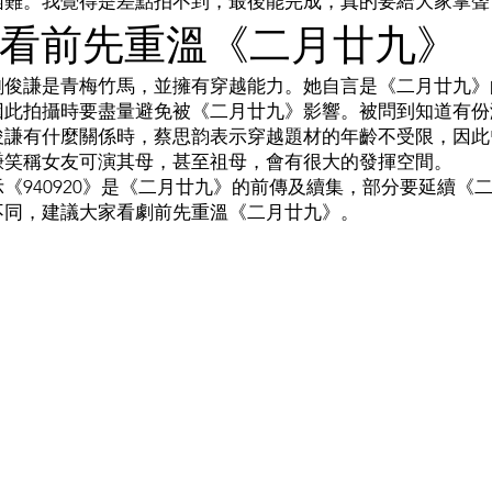
困難。我覺得是差點拍不到，最後能完成，真的要給大家掌聲
看前先重溫《二月廿九》
劉俊謙是青梅竹馬，並擁有穿越能力。她自言是《二月廿九》
因此拍攝時要盡量避免被《二月廿九》影響。被問到知道有份
俊謙有什麼關係時，蔡思韵表示穿越題材的年齡不受限，因此
謙笑稱女友可演其母，甚至祖母，會有很大的發揮空間。
《940920》是《二月廿九》的前傳及續集，部分要延續《
不同，建議大家看劇前先重溫《二月廿九》。