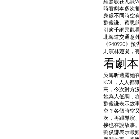
羅嘉駿在九展V
時看劇本多次
身處不同時空
劉俊謙、蔡思韵
引逾千網民觀看
北海道交通意
《940920
則演林楚凝，
看劇本
吳海昕透露她在
KOL，人人
高，今次對方
她為人低調，
劉俊謙表示故
空？各個時空
次，再跟導演
接也在說故事
劉俊謙表示最