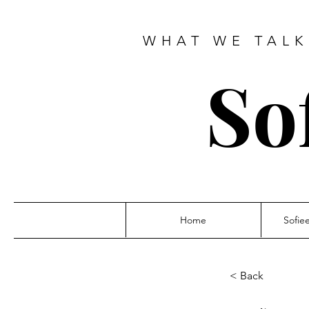
WHAT WE TALK
So
Home
Sofie
< Back