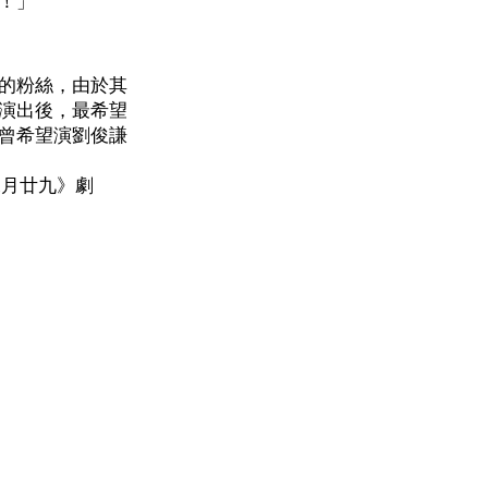
！」
的粉絲，由於其
演出後，最希望
曾希望演劉俊謙
二月廿九》劇