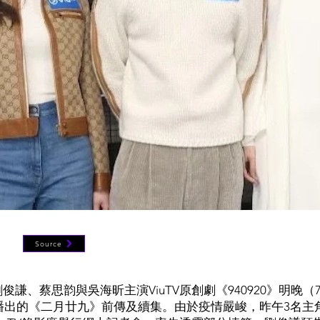
Source
俊謙、蔡思韵與吳海昕主演ViuTV原創劇《940920》明晚（7
年播出的《二月廿九》前傳及續集。由於疫情嚴峻，昨午3名主