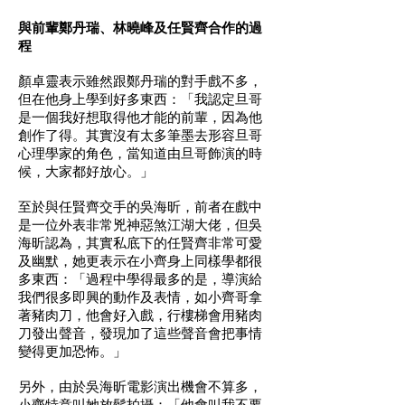
與前輩鄭丹瑞、林曉峰及任賢齊合作的過
程
顏卓靈表示雖然跟鄭丹瑞的對手戲不多，
但在他身上學到好多東西：「我認定旦哥
是一個我好想取得他才能的前輩，因為他
創作了得。其實沒有太多筆墨去形容旦哥
心理學家的角色，當知道由旦哥飾演的時
候，大家都好放心。」
至於與任賢齊交手的吳海昕，前者在戲中
是一位外表非常兇神惡煞江湖大佬，但吳
海昕認為，其實私底下的任賢齊非常可愛
及幽默，她更表示在小齊身上同樣學都很
多東西：「過程中學得最多的是，導演給
我們很多即興的動作及表情，如小齊哥拿
著豬肉刀，他會好入戲，行樓梯會用豬肉
刀發出聲音，發現加了這些聲音會把事情
變得更加恐怖。」
另外，由於吳海昕電影演出機會不算多，
小齊特意叫她放鬆拍攝：「他會叫我不要