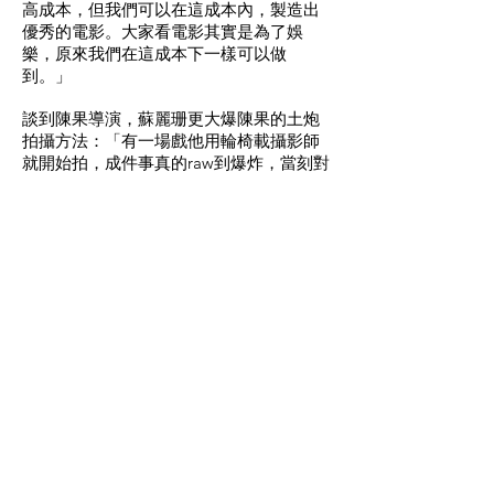
高成本，但我們可以在這成本內，製造出
優秀的電影。大家看電影其實是為了娛
樂，原來我們在這成本下一樣可以做
到。」
談到陳果導演，蘇麗珊更大爆陳果的土炮
拍攝方法：「有一場戲他用輪椅載攝影師
就開始拍，成件事真的raw到爆炸，當刻對
我來說是很大的挑戰，而且更大開眼
鏡。」
蘇麗珊拍《死場》遇靈異小插曲？
最後三人還分享了拍攝時遇過的一件恐怖
事，蘇麗珊表示拍攝時發生過一段小插
曲：「原先是一人分演兩角，孖生家姐。
對白有仇恨的元素，我當然好興奮，可以
有發揮演技的機會，於是在家想角色的性
格，練習時還變聲。當刻說完對白後，枱
燈突然閃了閃，頓時覺得心寒。」本身很
怕鬼的她更表示稱：「心想第一次拍就出
事？最後因為拍攝時間不夠，沒有演這個
角色，所以對我來說是小插曲。」她最後