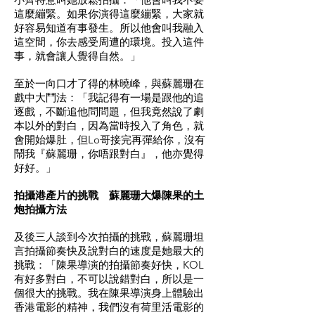
這麼繃緊。如果你演得這麼繃緊，大家就
好容易知道有事發生。所以他會叫我融入
這空間，你去感受周遭的環境。投入這件
事，就會讓人覺得自然。」
至於一向口才了得的林曉峰，與蘇麗珊在
戲中大鬥法：「我記得有一場是跟他的追
逐戲，不斷追他問問題，但我竟然說了劇
本以外的對白，因為當時投入了角色，就
會開始爆肚，但Lo哥接完再彈給你，沒有
鬧我『蘇麗珊，你唔跟對白』，他亦覺得
好好。」
拍攝港產片的挑戰 蘇麗珊大爆陳果的土
炮拍攝方法
及後三人談到今次拍攝的挑戰，蘇麗珊坦
言拍攝節奏快及說對白的速度是她最大的
挑戰：「陳果導演的拍攝節奏好快，KOL
有好多對白，不可以說錯對白，所以是一
個很大的挑戰。我在陳果導演身上體驗出
香港電影的精神，我們沒有荷里活電影的