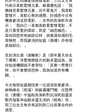
對於今次拍攝驚慄懸疑電影，三位女主角
均表示喜歡驚慄元素。蘇麗珊先說：「我
幾鍾意看驚慄元素，但不看鬼片，我喜歡
驚慄片，喜歡心寒的感覺。好感恩今次有
機會參演這部電影。」在旁的吳海昕亦表
示：「我自己一直都喜歡看驚慄電影，不
是只看受驚的環節，而是『細思極恐』，
當你回想所有細節位時，就會讓你感到毛
骨悚然，而我參演的短篇《唐樓》亦有很
多細節位。」
至於演出過《迷離夜》及《那年夏天你去
了哪裏》等驚慄懸疑片的顏卓靈認為，當
你知道機關就不會害怕：「其實一齊實行
時，你不會覺得恐怖，因為知道所有機
關。」
今次每部短篇都找來一位資深前輩參演，
林曉峰在《死場》與蘇麗珊鬥嘴、任賢齊
在《唐樓》中協助吳海昕對抗溺死怨靈及
鄭丹瑞客串由顏卓靈主演的《暗角》等，
而三位女主角亦有談到與三位前輩合作的
感受。