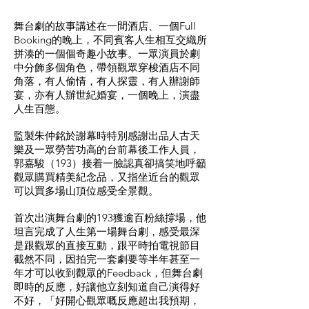
舞台劇的故事講述在一間酒店、一個Full
Booking的晚上，不同賓客人生相互交織所
拼湊的一個個奇趣小故事。一眾演員於劇
中分飾多個角色，帶領觀眾穿梭酒店不同
角落，有人偷情，有人探靈，有人辦謝師
宴，亦有人辦世紀婚宴，一個晚上，演盡
人生百態。
監製朱仲銘於謝幕時特別感謝出品人古天
樂及一眾勞苦功高的台前幕後工作人員，
郭嘉駿（193）接着一臉認真卻搞笑地呼籲
觀眾購買精美紀念品，又指坐近台的觀眾
可以買多場山頂位感受全景觀。
首次出演舞台劇的193獲逾百粉絲撐場，他
坦言完成了人生第一場舞台劇，感受最深
是跟觀眾的直接互動，跟平時拍電視節目
截然不同，因拍完一套劇要等半年甚至一
年才可以收到觀眾的Feedback，但舞台劇
即時的反應，好讓他立刻知道自己演得好
不好，「好開心觀眾嘅反應超出我預期，