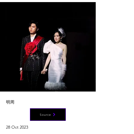
明周
Source
28 Oct 2023