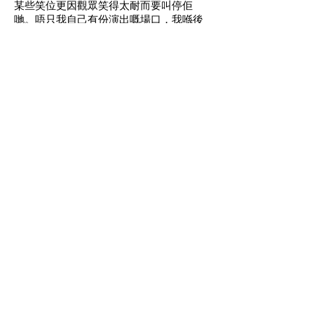
某些笑位更因觀眾笑得太耐而要叫停佢
哋。唔只我自己有份演出嘅場口，我喺後
台等待嘅時候，聽到觀眾每30秒便笑一
次，十分誇張。」193跟楊偉倫（阿卵）於
劇中有多場對手戲，其中勁歌熱舞環節，
更把現場氣氛推至高峰。
阿卵於劇中亦飾演了謝師宴的宅男，其入
型入格的造型甫出場已逗得全場觀眾捧腹
大笑。
吳海昕（Sofiee）的學生打扮亦相當可
愛，她透露彩排時有少許緊張，想不到首
演看到觀眾後便輕鬆起來，「觀眾嘅反應
令我好興奮，佢哋睇得好Hyper，令我完全
進入劇中世界！」Sofiee又指昨晚是她演
得最好的一次，期望往後場次能愈做愈
好，有更多觀眾入場支持。