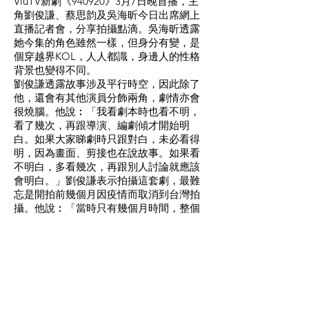
ViuTV新劇《940920》3月7日晚首播，主
角劉俊謙、蔡思韵及吳海昕今日出席網上
直播記者會，分享拍攝點滴。吳海昕透露
她今集的角色雖然一樣，但身分有變，是
個穿越界KOL，人人都識，身邊人的性格
背景也變得不同。
劉俊謙透露故事涉及平行時空，因此除了
他，還會有其他演員分飾兩角，劇情亦會
很燒腦。他說︰「我看劇本時也看不明，
看了幾次，再跟導演、編劇傾才開始明
白。如果大家睇劇時只跟對白，未必看得
明，因為畫面、剪接也在說故事。如果看
不明白，多看幾次，再跟別人討論就應該
會明白。」劉俊謙表示拍攝這套劇，最難
忘是開拍前幾個月因疫情而取消到台灣拍
攝。他說︰「當時只有幾個月時間，整個
編劇團隊要重新想一個新故事，很困難。
我覺得是差點拍不到，最後能完成，真的
要給大家掌聲﹗」
蔡思韵劇中飾演劉俊謙的青梅竹馬，是個
擁有穿越能力的人。她坦言是《二月廿
九》的粉絲，由於其角色是新加入，因此